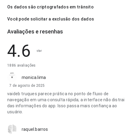
Os dados são criptografados em trânsito
Você pode solicitar a exclusão dos dados
Avaliações e resenhas
4.6
star
1886 avaliações
monica.lima
7 de agosto de 2025
vaideb truques parece prática no ponto de fluxo de
navegação em uma consulta rápida; a interface não distrai
das informações do app. Isso passa mais confiança ao
usuário.
raquel.barros