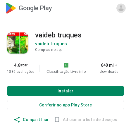
Google Play
vaideb truques
vaideb truques
Compras no app
4.6
640 mil+
star
1886 avaliações
Classificação Livre
info
downloads
Instalar
Conferir no app Play Store
Compartilhar
Adicionar à lista de desejos