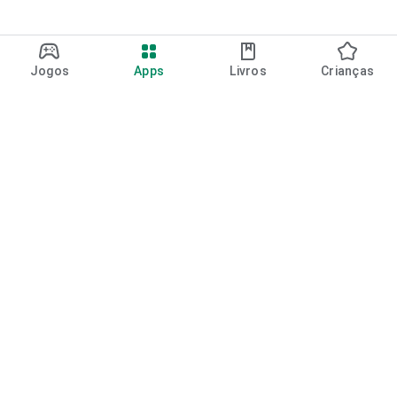
Jogos
Apps
Livros
Crianças
Google Play
Play Pass
Pontos do Play Points
Vales-presente
Resgatar
Política de reembolso