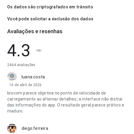
Os dados são criptografados em trânsito
Você pode solicitar a exclusão dos dados
Avaliações e resenhas
4.3
star
2464 avaliações
luana.costa
16 de abril de 2026
brxcom parece objetiva no ponto de velocidade de
carregamento ao alternar detalhes; a interface não distrai
das informações do app. O resultado geral parece prático e
maduro.
diego.ferreira