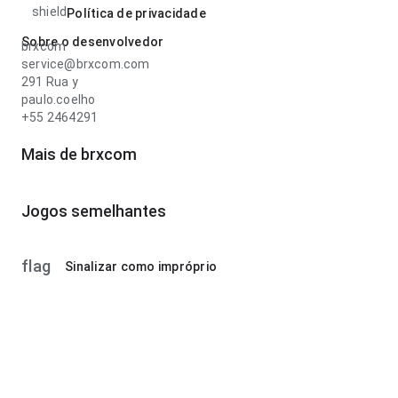
shield
Política de privacidade
Sobre o desenvolvedor
brxcom
service@brxcom.com
291 Rua y
paulo.coelho
+55 2464291
Mais de brxcom
Jogos semelhantes
flag
Sinalizar como impróprio