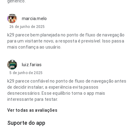
genérico.
marcia.melo
26 de junho de 2025
k29 parece bem planejada no ponto de fluxo de navegação
para um visitante novo; a resposta é previsível. Isso passa
mais confiança ao usuário.
luiz.farias
5 de junho de 2025
k29 parece confiável no ponto de fluxo de navegação antes
de decidir instalar; a experiência evita passos
desnecessários. Esse equilíbrio torna o app mais
interessante para testar.
Ver todas as avaliações
Suporte do app