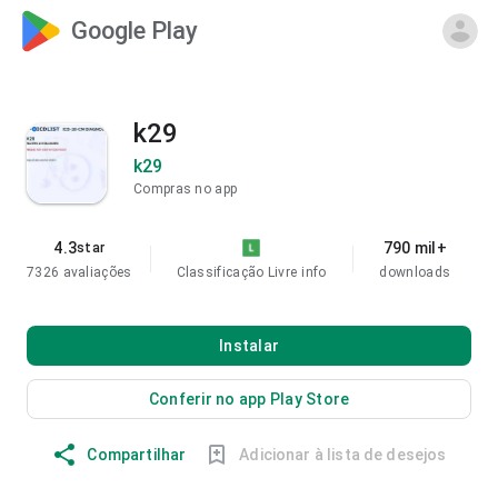
Google Play
k29
k29
Compras no app
4.3
790 mil+
star
7326 avaliações
Classificação Livre
info
downloads
Instalar
Conferir no app Play Store
Compartilhar
Adicionar à lista de desejos