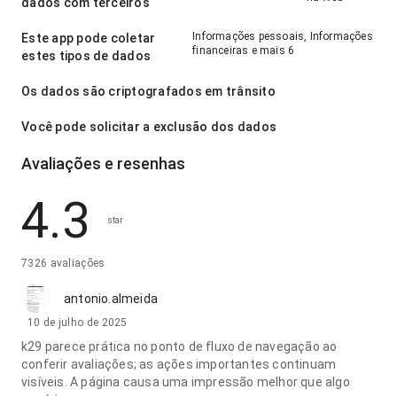
dados com terceiros
Informações pessoais, Informações
Este app pode coletar
financeiras e mais 6
estes tipos de dados
Os dados são criptografados em trânsito
Você pode solicitar a exclusão dos dados
Avaliações e resenhas
4.3
star
7326 avaliações
antonio.almeida
10 de julho de 2025
k29 parece prática no ponto de fluxo de navegação ao
conferir avaliações; as ações importantes continuam
visíveis. A página causa uma impressão melhor que algo