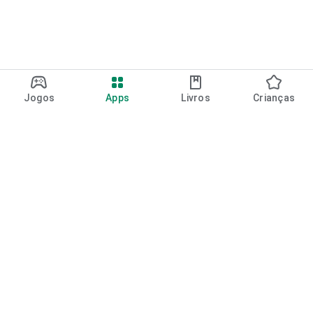
Jogos
Apps
Livros
Crianças
Google Play
Play Pass
Pontos do Play Points
Vales-presente
Resgatar