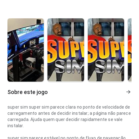
Sobre este jogo
super sim super sim parece clara no ponto de velocidade de
carregamento antes de decidir instalar; a página não parece
carregada. Ajuda quem quer decidir rapidamente se vale
instalar.
super sim parece estável no ponto de fluxo de navegação