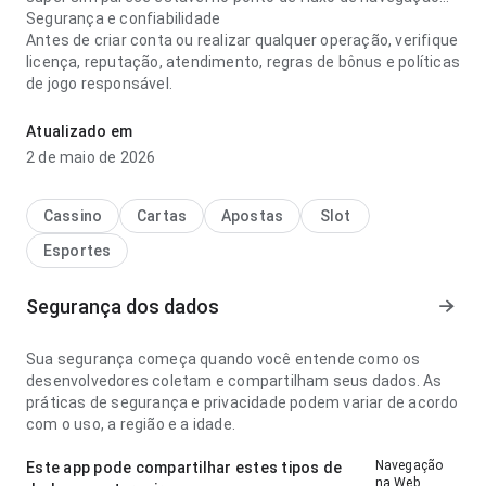
comparando com apps parecidos; a hierarquia visual parece
Segurança e confiabilidade
natural. Esse equilíbrio torna o app mais interessante para
Antes de criar conta ou realizar qualquer operação, verifique
testar.
licença, reputação, atendimento, regras de bônus e políticas
de jogo responsável.
Atualizado em
2 de maio de 2026
Cassino
Cartas
Apostas
Slot
Esportes
Segurança dos dados
Sua segurança começa quando você entende como os
desenvolvedores coletam e compartilham seus dados. As
práticas de segurança e privacidade podem variar de acordo
com o uso, a região e a idade.
Navegação
Este app pode compartilhar estes tipos de
na Web