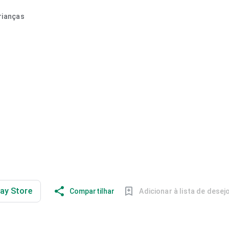
rianças
lay Store
Compartilhar
Adicionar à lista de desej