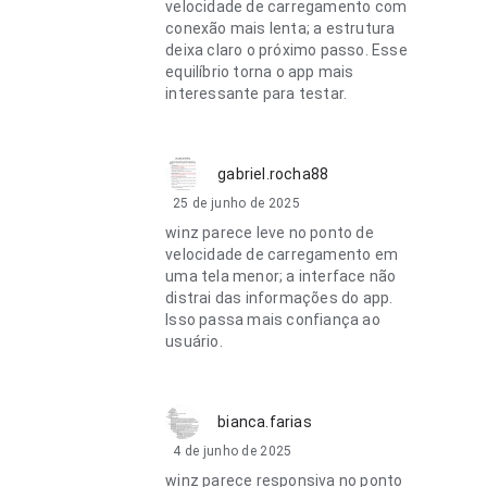
velocidade de carregamento com
conexão mais lenta; a estrutura
deixa claro o próximo passo. Esse
equilíbrio torna o app mais
interessante para testar.
gabriel.rocha88
25 de junho de 2025
winz parece leve no ponto de
velocidade de carregamento em
uma tela menor; a interface não
distrai das informações do app.
Isso passa mais confiança ao
usuário.
bianca.farias
4 de junho de 2025
winz parece responsiva no ponto