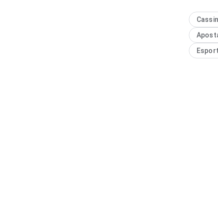
Cassi
Apost
Espor