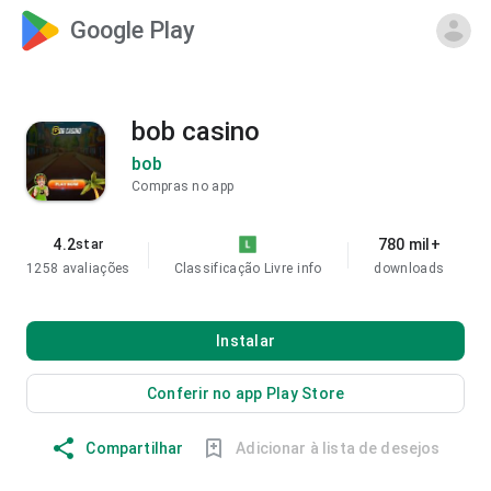
Google Play
bob casino
bob
Compras no app
4.2
780 mil+
star
1258 avaliações
Classificação Livre
info
downloads
Instalar
Conferir no app Play Store
Compartilhar
Adicionar à lista de desejos