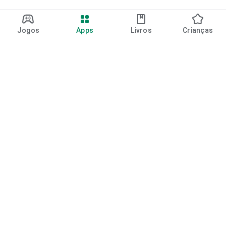
Jogos
Apps
Livros
Crianças
Google Play
Play Pass
Pontos do Play Points
Vales-presente
Resgatar
Política de reembolso
Crianças e família