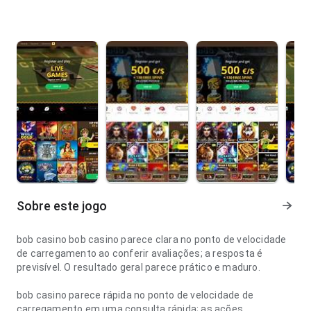
Sobre este jogo
bob casino bob casino parece clara no ponto de velocidade
de carregamento ao conferir avaliações; a resposta é
previsível. O resultado geral parece prático e maduro.
bob casino parece rápida no ponto de velocidade de
carregamento em uma consulta rápida; as ações