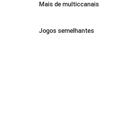
Mais de multiccanais
Jogos semelhantes