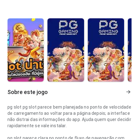
Sobre este jogo
pg slot pg slot parece bem planejada no ponto de velocidade
de carregamento ao voltar para a página depois; a interface
não distrai das informações do app. Ajuda quem quer decidir
rapidamente se vale instalar.
pg slot parece clara no ponto de fluxo de navegação com