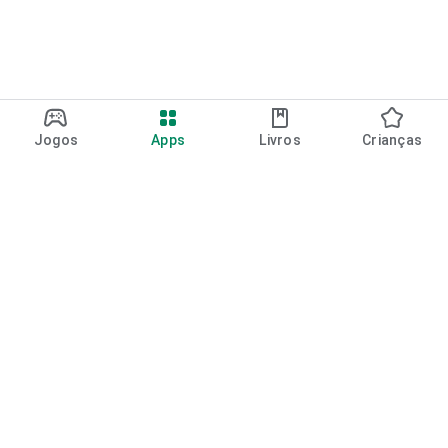
Jogos
Apps
Livros
Crianças
Google Play
Play Pass
Pontos do Play Points
Vales-presente
Resgatar