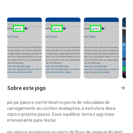
Sobre este jogo
pix pix parece confortável no ponto de velocidade de
carregamento ao conferir avaliações; a estrutura deixa
claro o próximo passo. Esse equilíbrio torna o app mais
interessante para testar.
pix parece responsiva no ponto de fluxo de navegação lendo