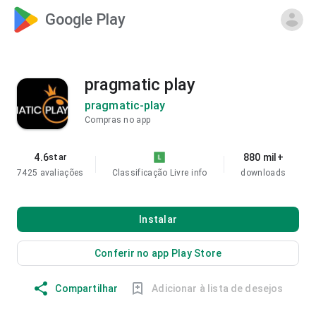
Google Play
pragmatic play
pragmatic-play
Compras no app
4.6
880 mil+
star
7425 avaliações
Classificação Livre
info
downloads
Instalar
Conferir no app Play Store
Compartilhar
Adicionar à lista de desejos