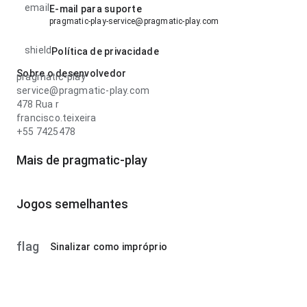
email
E-mail para suporte
pragmatic-play-service@pragmatic-play.com
shield
Política de privacidade
Sobre o desenvolvedor
pragmatic-play
service@pragmatic-play.com
478 Rua r
francisco.teixeira
+55 7425478
Mais de pragmatic-play
Jogos semelhantes
flag
Sinalizar como impróprio