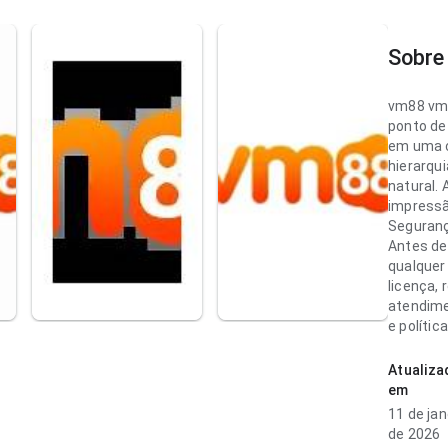
Sobre 
vm88 vm8
ponto de
em uma c
hierarqui
natural.
impressã
genérico
Seguranç
Antes de 
vm88 par
qualquer
no ponto
licença, 
ao voltar
atendime
as ações
e polític
continua
quer dec
Atualiza
vale insta
em
11 de jan
de 2026