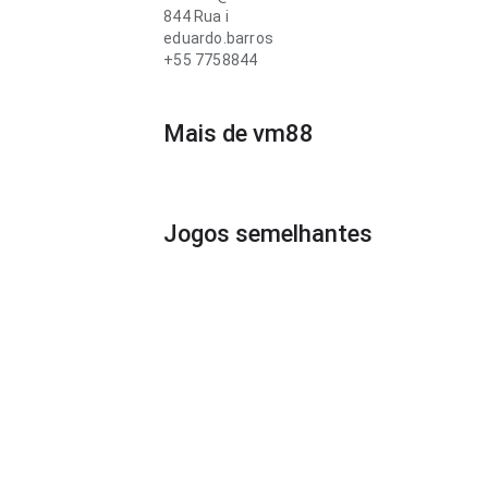
844 Rua i
eduardo.barros
+55 7758844
Mais de vm88
Jogos semelhantes