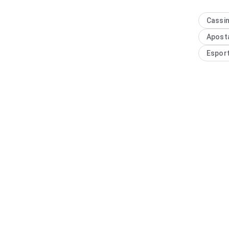
Cassi
Apost
Espor