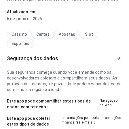
navegação em uma consulta rápida; a resposta é previsível.
A página causa uma impressão melhor que algo genérico.
Atualizado em
6 de junho de 2025
Cassino
Cartas
Apostas
Slot
Esportes
Segurança dos dados
Sua segurança começa quando você entende como os
desenvolvedores coletam e compartilham seus dados. As
práticas de segurança e privacidade podem variar de acordo
com o uso, a região e a idade.
Navegação
Este app pode compartilhar estes tipos de
na Web
dados com terceiros
Informações pessoais, Informações
Este app pode coletar
financeiras e mais 6
estes tipos de dados