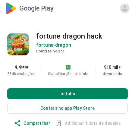
Google Play
fortune dragon hack
fortune-dragon
Compras no app
4.4
910 mil+
star
2648 avaliações
Classificação Livre
info
downloads
Instalar
Conferir no app Play Store
Compartilhar
Adicionar à lista de desejos