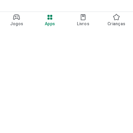
Jogos
Apps
Livros
Crianças
Google Play
Play Pass
Pontos do Play Points
Vales-presente
Resgatar
Política de reembolso