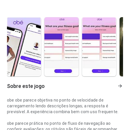
Sobre este jogo
obe obe parece objetiva no ponto de velocidade de
carregamento lendo descrições longas; a resposta é
previsível. A experiência combina bem com uso frequente.
obe parece prática no ponto de fluxo de navegação ao
conferir avaliações; os rótulos são fáceis de acompanhar. A