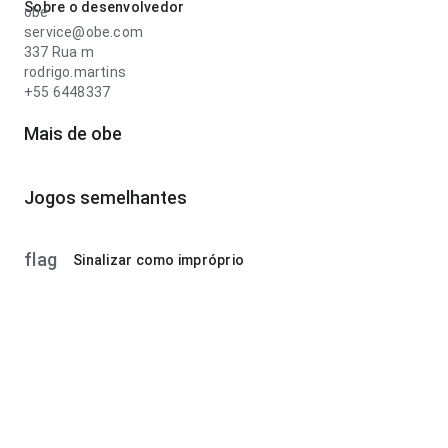
Sobre o desenvolvedor
obe
service@obe.com
337 Rua m
rodrigo.martins
+55 6448337
Mais de obe
Jogos semelhantes
flag
Sinalizar como impróprio