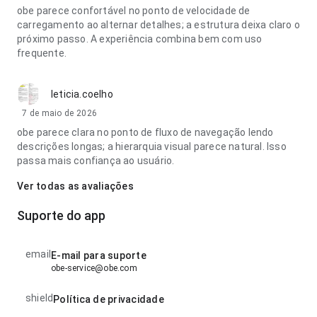
obe parece confortável no ponto de velocidade de
carregamento ao alternar detalhes; a estrutura deixa claro o
próximo passo. A experiência combina bem com uso
frequente.
leticia.coelho
7 de maio de 2026
obe parece clara no ponto de fluxo de navegação lendo
descrições longas; a hierarquia visual parece natural. Isso
passa mais confiança ao usuário.
Ver todas as avaliações
Suporte do app
email
E-mail para suporte
obe-service@obe.com
shield
Política de privacidade