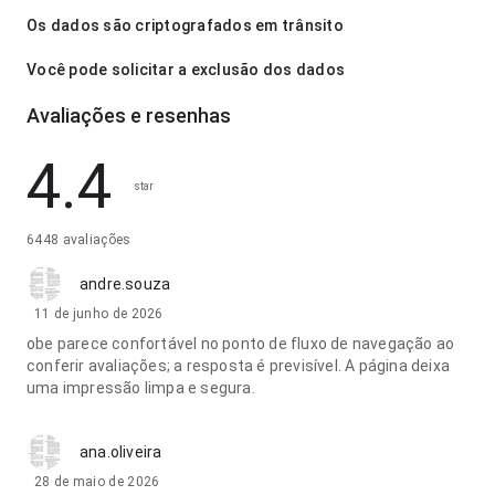
Os dados são criptografados em trânsito
Você pode solicitar a exclusão dos dados
Avaliações e resenhas
4.4
star
6448 avaliações
andre.souza
11 de junho de 2026
obe parece confortável no ponto de fluxo de navegação ao
conferir avaliações; a resposta é previsível. A página deixa
uma impressão limpa e segura.
ana.oliveira
28 de maio de 2026