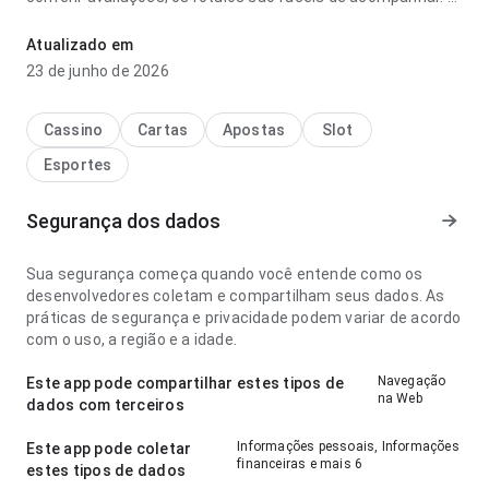
página deixa uma impressão limpa e segura.
Atualizado em
23 de junho de 2026
Cassino
Cartas
Apostas
Slot
Esportes
Segurança dos dados
Sua segurança começa quando você entende como os
desenvolvedores coletam e compartilham seus dados. As
práticas de segurança e privacidade podem variar de acordo
com o uso, a região e a idade.
Navegação
Este app pode compartilhar estes tipos de
na Web
dados com terceiros
Informações pessoais, Informações
Este app pode coletar
financeiras e mais 6
estes tipos de dados