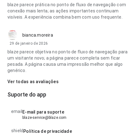
blaze parece prática no ponto de fluxo de navegação com
conexão mais lenta; as ações importantes continuam
visíveis. A experiência combina bem com uso frequente.
bianca.moreira
29 de janeiro de 2026
blaze parece objetiva no ponto de fluxo de navegação para
um visitante novo; a página parece completa sem ficar
pesada. A página causa uma impressão melhor que algo
genérico.
Ver todas as avaliações
Suporte do app
email
E-mail para suporte
blaze-service@blaze.com
shield
Política de privacidade