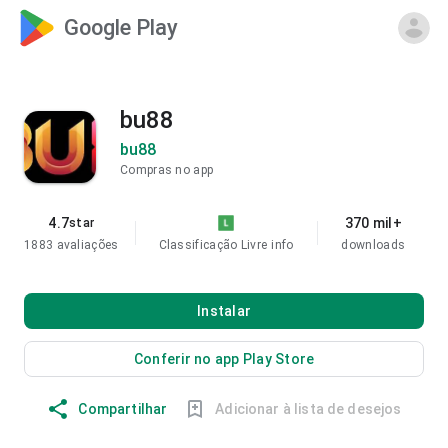
Google Play
bu88
bu88
Compras no app
4.7
370 mil+
star
1883 avaliações
Classificação Livre
info
downloads
Instalar
Conferir no app Play Store
Compartilhar
Adicionar à lista de desejos