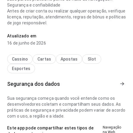
comparando com apps parecidos; o conteúdo é fácil de
Segurança e confiabilidade
examinar. Esse cuidado nos detalhes faz diferença.
Antes de criar conta ou realizar qualquer operação, verifique
licença, reputação, atendimento, regras de bônus e políticas
de jogo responsável.
Atualizado em
16 de junho de 2026
Cassino
Cartas
Apostas
Slot
Esportes
Segurança dos dados
Sua segurança começa quando você entende como os
desenvolvedores coletam e compartilham seus dados. As
práticas de segurança e privacidade podem variar de acordo
com o uso, a região e a idade.
Navegação
Este app pode compartilhar estes tipos de
na Web