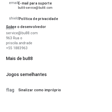
email
E-mail para suporte
bu88-service@bu88.com
shield
Política de privacidade
Sobre o desenvolvedor
bu88
service@bu88.com
963 Rua o
priscila.andrade
+55 1883963
Mais de bu88
Jogos semelhantes
flag
Sinalizar como impróprio