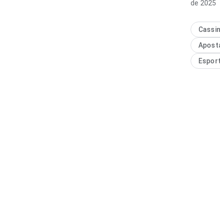
de 2025
Cassi
Apost
Espor