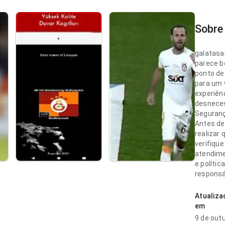
Sobre 
galatasa
parece b
ponto de
para um v
experiên
desneces
equilíbri
Seguranç
interess
Antes de
realizar 
galatasa
verifique
ponto de
atendime
em uma t
e polític
interface
responsá
informaç
causa u
Atualiza
que algo 
em
9 de out