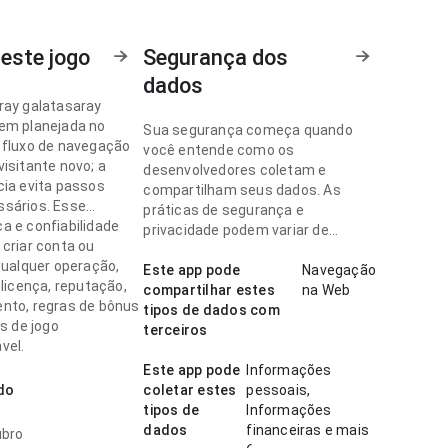
este jogo
Segurança dos
dados
ray galatasaray
em planejada no
Sua segurança começa quando
 fluxo de navegação
você entende como os
isitante novo; a
desenvolvedores coletam e
cia evita passos
compartilham seus dados. As
sários. Esse
práticas de segurança e
o torna o app mais
a e confiabilidade
privacidade podem variar de
ante para testar.
 criar conta ou
acordo com o uso, a região e a
qualquer operação,
idade.
Este app pode
Navegação
ray parece prática no
 licença, reputação,
compartilhar estes
na Web
 fluxo de navegação
nto, regras de bônus
tipos de dados com
ela menor; a
as de jogo
terceiros
 não distrai das
vel.
ões do app. A página
Este app pode
Informações
ma impressão melhor
do
coletar estes
pessoais,
genérico.
tipos de
Informações
dados
financeiras e mais
ubro