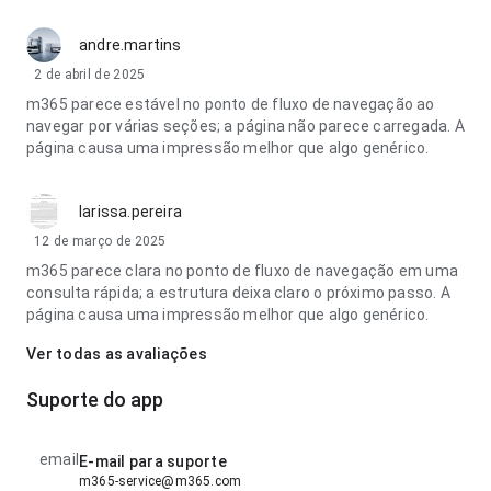
andre.martins
2 de abril de 2025
m365 parece estável no ponto de fluxo de navegação ao
navegar por várias seções; a página não parece carregada. A
página causa uma impressão melhor que algo genérico.
larissa.pereira
12 de março de 2025
m365 parece clara no ponto de fluxo de navegação em uma
consulta rápida; a estrutura deixa claro o próximo passo. A
página causa uma impressão melhor que algo genérico.
Ver todas as avaliações
Suporte do app
email
E-mail para suporte
m365-service@m365.com