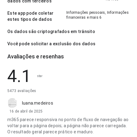
dados com terceiros
Informações pessoais, Informações
Este app pode coletar
financeiras e mais 6
estes tipos de dados
Os dados são criptografados em trânsito
Você pode solicitar a exclusão dos dados
Avaliações e resenhas
4.1
star
5473 avaliações
luana.medeiros
16 de abril de 2025
m365 parece responsiva no ponto de fluxo de navegação ao
voltar para a página depois; a página não parece carregada.
O resultado geral parece prático e maduro.