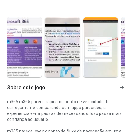
Sobre este jogo
m365 m365 parece rápida no ponto de velocidade de
carregamento comparando com apps parecidos; a
experiência evita passos desnecessários. Isso passa mais
confiança ao usuário.
m365 parece leve no ponto de fluxo de navegação em uma